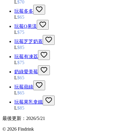
L
$
70
玩莓多多
L
$
65
玩莓Q果漾
L
$
75
玩莓芝芝奶蓋
L
$
85
玩莓有凍荔
L
$
75
奶綠愛美莓
L
$
65
玩莓蘋綠
L
$
65
玩莓果乳拿鐵
L
$
85
最後更新：
2026/5/21
©
2026
Findrink