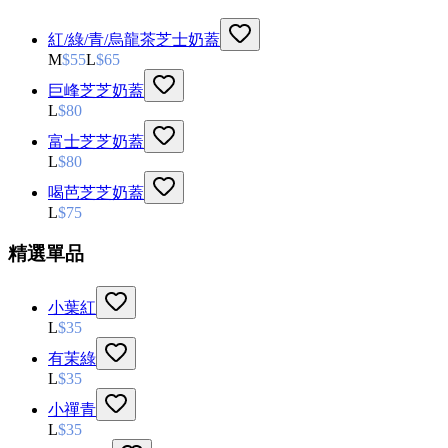
紅/綠/青/烏龍茶芝士奶蓋
M
$
55
L
$
65
巨峰芝芝奶蓋
L
$
80
富士芝芝奶蓋
L
$
80
喝芭芝芝奶蓋
L
$
75
精選單品
小葉紅
L
$
35
有茉綠
L
$
35
小禪青
L
$
35