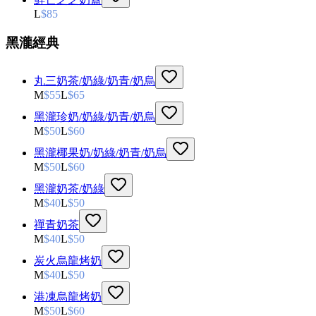
L
$
85
黑瀧經典
丸三奶茶/奶綠/奶青/奶烏
M
$
55
L
$
65
黑瀧珍奶/奶綠/奶青/奶烏
M
$
50
L
$
60
黑瀧椰果奶/奶綠/奶青/奶烏
M
$
50
L
$
60
黑瀧奶茶/奶綠
M
$
40
L
$
50
禪青奶茶
M
$
40
L
$
50
炭火烏龍烤奶
M
$
40
L
$
50
港凍烏龍烤奶
M
$
50
L
$
60