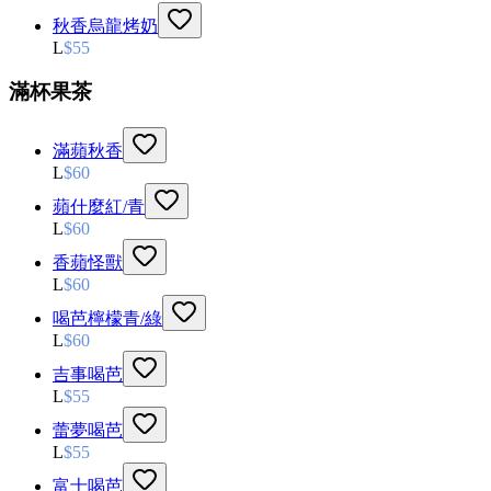
秋香烏龍烤奶
L
$
55
滿杯果茶
滿蘋秋香
L
$
60
蘋什麼紅/青
L
$
60
香蘋怪獸
L
$
60
喝芭檸檬青/綠
L
$
60
吉事喝芭
L
$
55
蕾夢喝芭
L
$
55
富士喝芭