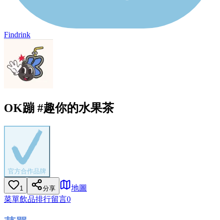
Findrink
OK蹦 #趣你的水果茶
官方合作品牌
地圖
1
分享
菜單
飲品排行
留言
0