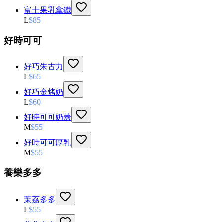
富士果乳拿鐵
L
$
85
好時可可
好巧朱古力
L
$
65
好巧金烤奶
L
$
60
好時可可奶蓋
M
$
55
好時可可厚乳
M
$
55
養樂多多
茉荔多多
L
$
55