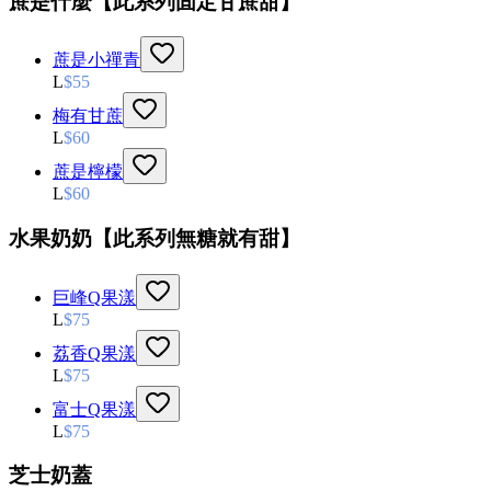
蔗是什麼【此系列固定甘蔗甜】
蔗是小禪青
L
$
55
梅有甘蔗
L
$
60
蔗是檸檬
L
$
60
水果奶奶【此系列無糖就有甜】
巨峰Q果漾
L
$
75
荔香Q果漾
L
$
75
富士Q果漾
L
$
75
芝士奶蓋