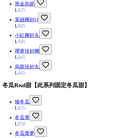
黑金烏龍
L
$
35
茉綠椰好Q
L
$
45
小紅椰好丸
L
$
45
禪青珍好椰
L
$
45
烏龍珍好丸
L
$
45
冬瓜Real甜【此系列固定冬瓜甜】
矮冬瓜
L
$
35
冬瓜青
L
$
50
冬瓜蕾夢