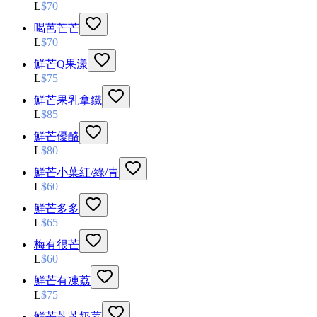
L
$
70
喝芭芒芒
L
$
70
鮮芒Q果漾
L
$
75
鮮芒果乳拿鐵
L
$
85
鮮芒優酪
L
$
80
鮮芒小葉紅/綠/青
L
$
60
鮮芒多多
L
$
65
梅有很芒
L
$
60
鮮芒有凍荔
L
$
75
鮮芒芝芝奶蓋