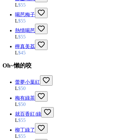
L
$
55
喝芭梅子
L
$
55
熱情喝芭
L
$
55
檸真美荔
L
$
45
Oh~懶的咬
蕾夢小葉紅
L
$
50
梅有綠茶
L
$
50
就百香紅/綠
L
$
55
柳丁綠了
L
$
55