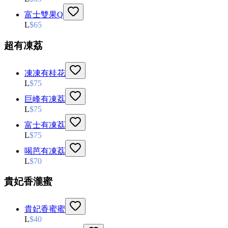
富士雙果Q
L
$
65
超有凍荔
凍凍有桂花
L
$
75
巨峰有凍荔
L
$
75
富士有凍荔
L
$
75
喝芭有凍荔
L
$
70
貴妃香瀧蜜
貴妃香蜜蜜
L
$
40