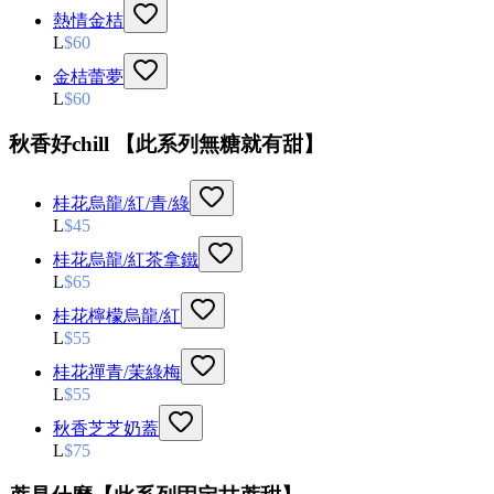
熱情金桔
L
$
60
金桔蕾夢
L
$
60
秋香好chill 【此系列無糖就有甜】
桂花烏龍/紅/青/綠
L
$
45
桂花烏龍/紅茶拿鐵
L
$
65
桂花檸檬烏龍/紅
L
$
55
桂花禪青/茉綠梅
L
$
55
秋香芝芝奶蓋
L
$
75