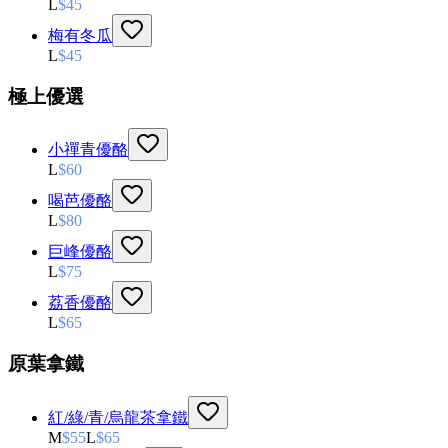
L
$
45
梅有冬瓜
L
$
45
極上優選
小禪青優酪
L
$
60
喝芭優酪
L
$
80
巨峰優酪
L
$
75
荔香優酪
L
$
65
原葉拿鐵
紅/綠/青/烏龍茶拿鐵
M
$
55
L
$
65