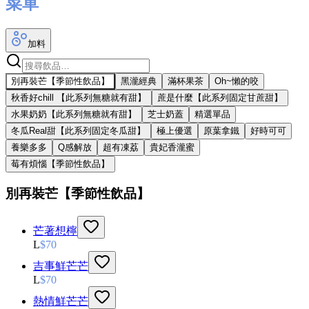
菜單
加料
別再裝芒【季節性飲品】
黑瀧經典
滿杯果茶
Oh~懶的咬
秋香好chill 【此系列無糖就有甜】
蔗是什麼【此系列固定甘蔗甜】
水果奶奶【此系列無糖就有甜】
芝士奶蓋
精選單品
冬瓜Real甜【此系列固定冬瓜甜】
極上優選
原葉拿鐵
好時可可
養樂多多
Q感解放
超有凍荔
貴妃香瀧蜜
莓有煩惱【季節性飲品】
別再裝芒【季節性飲品】
芒著想檸
L
$
70
吉事鮮芒芒
L
$
70
熱情鮮芒芒