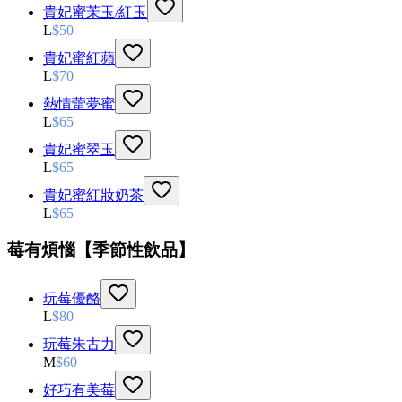
貴妃蜜茉玉/紅玉
L
$
50
貴妃蜜紅蘋
L
$
70
熱情蕾夢蜜
L
$
65
貴妃蜜翠玉
L
$
65
貴妃蜜紅妝奶茶
L
$
65
莓有煩惱【季節性飲品】
玩莓優酪
L
$
80
玩莓朱古力
M
$
60
好巧有美莓