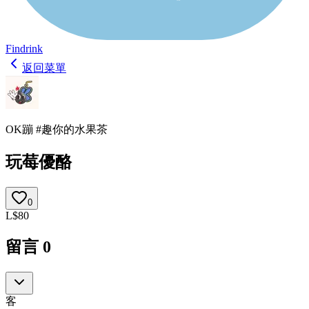
Findrink
返回菜單
OK蹦 #趣你的水果茶
玩莓優酪
0
L
$
80
留言
0
客