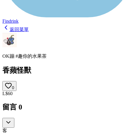
Findrink
返回菜單
OK蹦 #趣你的水果茶
香蘋怪獸
0
L
$
60
留言
0
客