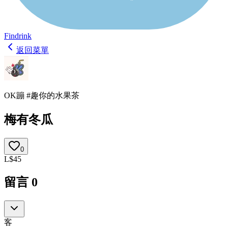
Findrink
返回菜單
OK蹦 #趣你的水果茶
梅有冬瓜
0
L
$
45
留言
0
客