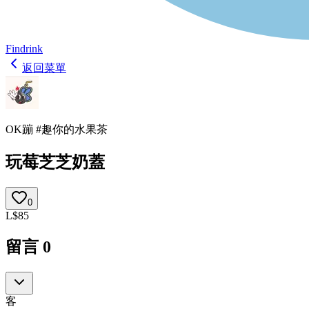
Findrink
返回菜單
OK蹦 #趣你的水果茶
玩莓芝芝奶蓋
0
L
$
85
留言
0
客