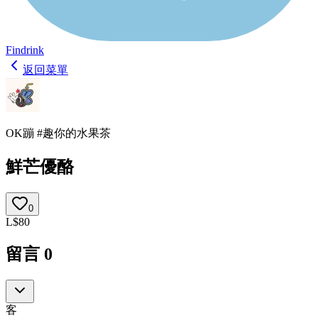
Findrink
返回菜單
OK蹦 #趣你的水果茶
鮮芒優酪
0
L
$
80
留言
0
客