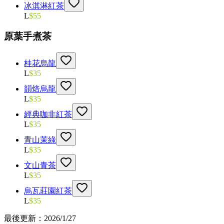
冰淇淋紅茶
L
$
55
原葉手煮茶
桂花烏龍
L
$
35
韻焙烏龍
L
$
35
經典咖非紅茶
L
$
35
青山茉綠
L
$
35
文山青茶
L
$
35
烏瓦莊園紅茶
L
$
35
最後更新：
2026/1/27