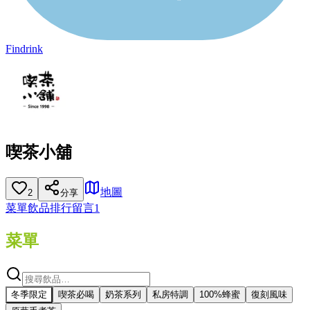
Findrink
喫茶小舖
地圖
2
分享
菜單
飲品排行
留言
1
菜單
冬季限定
喫茶必喝
奶茶系列
私房特調
100%蜂蜜
復刻風味