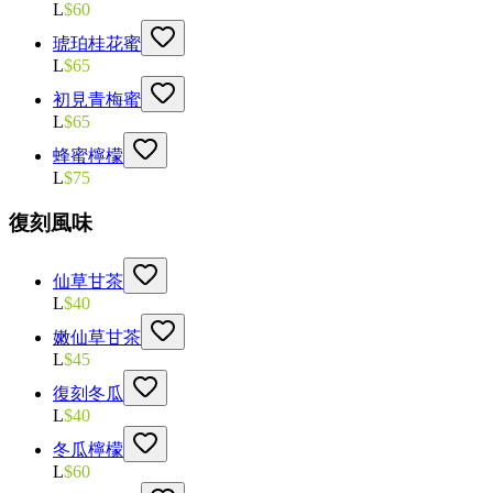
L
$
60
琥珀桂花蜜
L
$
65
初見青梅蜜
L
$
65
蜂蜜檸檬
L
$
75
復刻風味
仙草甘茶
L
$
40
嫩仙草甘茶
L
$
45
復刻冬瓜
L
$
40
冬瓜檸檬
L
$
60