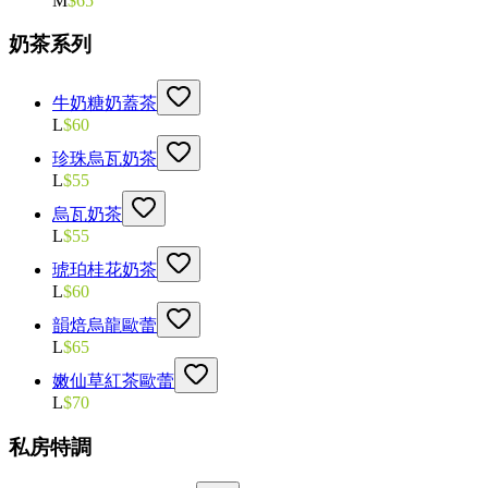
M
$
65
奶茶系列
牛奶糖奶蓋茶
L
$
60
珍珠烏瓦奶茶
L
$
55
烏瓦奶茶
L
$
55
琥珀桂花奶茶
L
$
60
韻焙烏龍歐蕾
L
$
65
嫩仙草紅茶歐蕾
L
$
70
私房特調