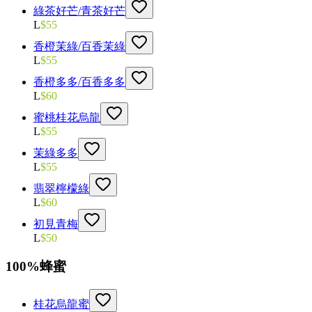
綠茶好芒/青茶好芒
L
$
55
香橙茉綠/百香茉綠
L
$
55
香橙多多/百香多多
L
$
60
蜜桃桂花烏龍
L
$
55
茉綠多多
L
$
55
翡翠檸檬綠
L
$
60
初見青梅
L
$
50
100%蜂蜜
桂花烏龍蜜