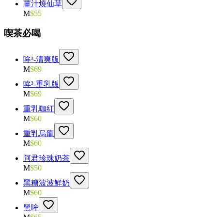
薑汁燒仙草
M
$
55
喫茶必喝
哞³-清爽版
M
$
69
哞³-重乳版
M
$
69
重乳咖紅
M
$
60
重乳烏龍
M
$
60
阿君珍珠奶茶
M
$
50
黑糖波波鮮奶
M
$
60
黑哞