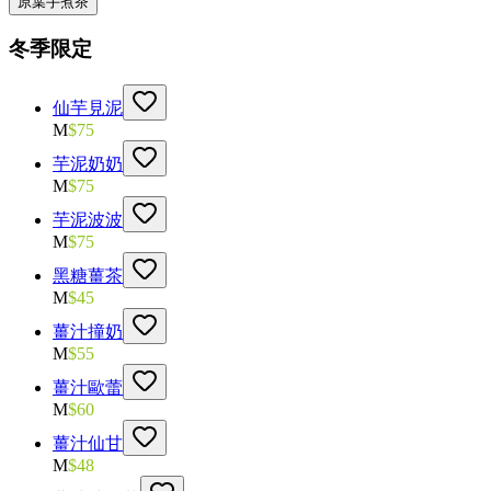
原葉手煮茶
冬季限定
仙芋見泥
M
$
75
芋泥奶奶
M
$
75
芋泥波波
M
$
75
黑糖薑茶
M
$
45
薑汁撞奶
M
$
55
薑汁歐蕾
M
$
60
薑汁仙甘
M
$
48