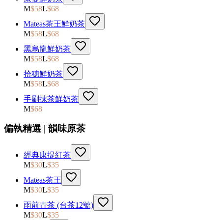
M
$
58
L
$
68
Mateas茶王鮮奶茶
M
$
58
L
$
68
黑烏龍鮮奶茶
M
$
58
L
$
68
拾穗鮮奶茶
M
$
58
L
$
68
手刷抹茶鮮奶茶
M
$
68
偏執精選 | 韻味原茶
經典康提紅茶
M
$
30
L
$
35
Mateas茶王
M
$
30
L
$
35
雨前青茶 (台茶12號)
M
$
30
L
$
35