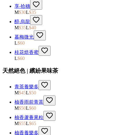
享‧拾穗
M
$
30
L
$
35
醇‧烏龍
M
$
35
L
$
40
暮梅微光
L
$
60
桂花焙香蜜
L
$
60
天然絕色 | 繽紛果味茶
青茶養樂多
M
$
45
L
$
50
柚香雨前青茶
M
$
50
L
$
60
柚香蘆薈果粒
M
$
55
L
$
65
柚香養樂多