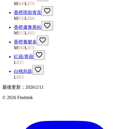
M
$
60
L
$
70
香橙雨前青茶
M
$
50
L
$
60
香橙蘆薈果粒
M
$
55
L
$
65
香橙養樂多
M
$
60
L
$
70
紅蘋/青蘋
L
$
55
白桃烏龍
L
$
63
最後更新：
2026/2/11
©
2026
Findrink