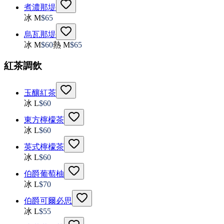
煮濃那堤
冰 M
$
65
烏瓦那堤
冰 M
$
60
熱 M
$
65
紅茶調飲
玉釀紅茶
冰 L
$
60
東方檸檬茶
冰 L
$
60
英式檸檬茶
冰 L
$
60
伯爵葡萄柚
冰 L
$
70
伯爵可爾必思
冰 L
$
55