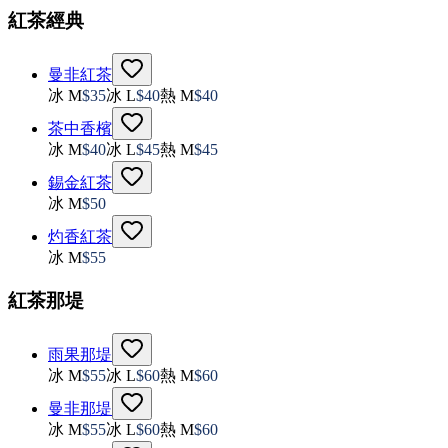
紅茶經典
曼非紅茶
冰 M
$
35
冰 L
$
40
熱 M
$
40
茶中香檳
冰 M
$
40
冰 L
$
45
熱 M
$
45
錫金紅茶
冰 M
$
50
灼香紅茶
冰 M
$
55
紅茶那堤
雨果那堤
冰 M
$
55
冰 L
$
60
熱 M
$
60
曼非那堤
冰 M
$
55
冰 L
$
60
熱 M
$
60