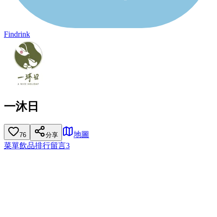
Findrink
一沐日
地圖
76
分享
菜單
飲品排行
留言
3
1
2
3