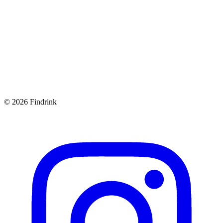
4
5
6
7
8
9
10
©
2026
Findrink