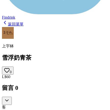
Findrink
返回菜單
上宇林
雪浮奶青茶
0
L
$
60
留言
0
客