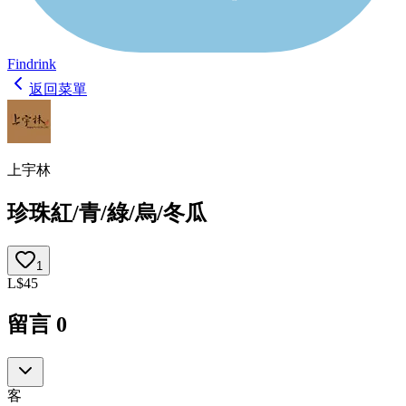
Findrink
返回菜單
上宇林
珍珠紅/青/綠/烏/冬瓜
1
L
$
45
留言
0
客