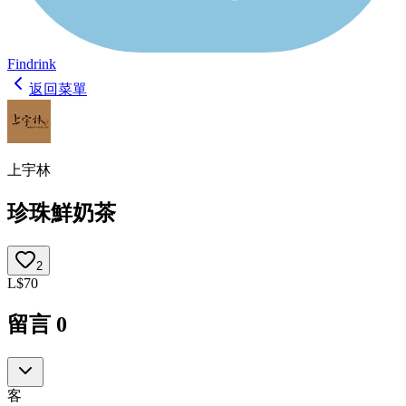
Findrink
返回菜單
上宇林
珍珠鮮奶茶
2
L
$
70
留言
0
客