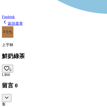
Findrink
返回菜單
上宇林
鮮奶綠茶
0
L
$
60
留言
0
客