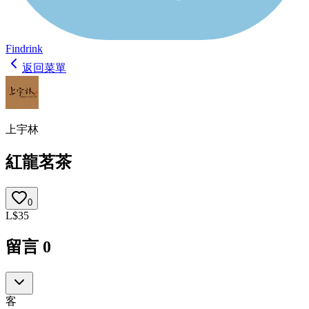
Findrink
返回菜單
上宇林
紅龍茗茶
0
L
$
35
留言
0
客