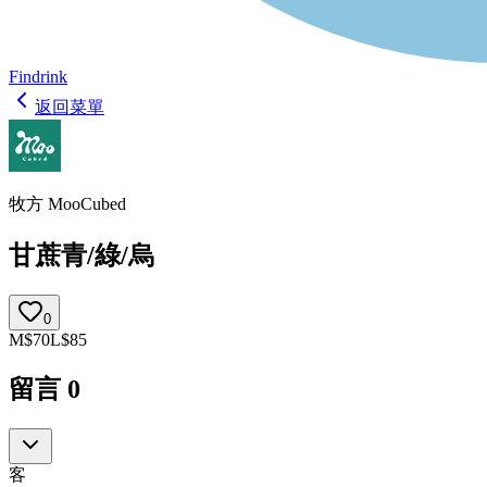
Findrink
返回菜單
牧方 MooCubed
甘蔗青/綠/烏
0
M
$
70
L
$
85
留言
0
客