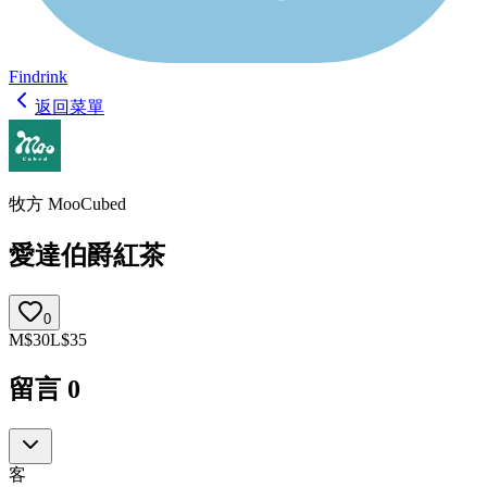
Findrink
返回菜單
牧方 MooCubed
愛達伯爵紅茶
0
M
$
30
L
$
35
留言
0
客