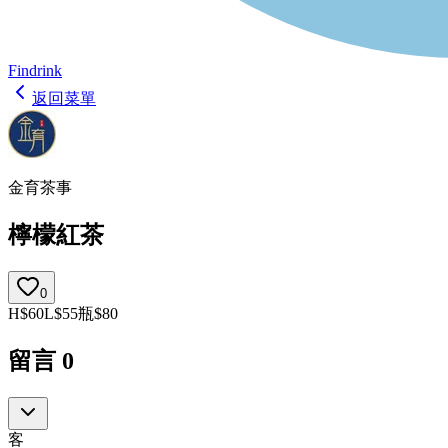
Findrink
返回菜單
金育茶事
檸檬紅茶
0
H
$
60
L
$
55
瓶
$
80
留言
0
客