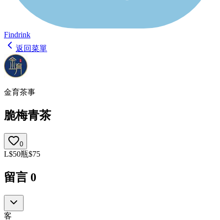
Findrink
返回菜單
金育茶事
脆梅青茶
0
L
$
50
瓶
$
75
留言
0
客