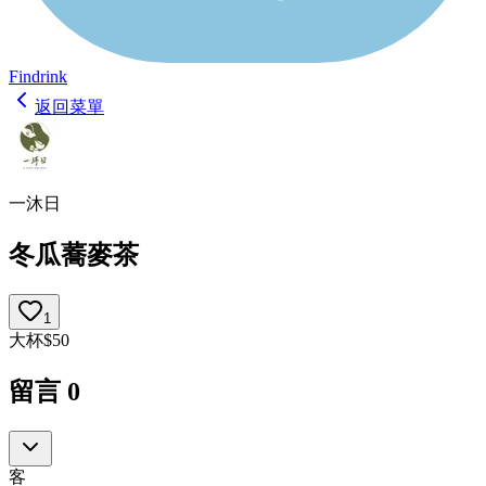
Findrink
返回菜單
一沐日
冬瓜蕎麥茶
1
大杯
$
50
留言
0
客