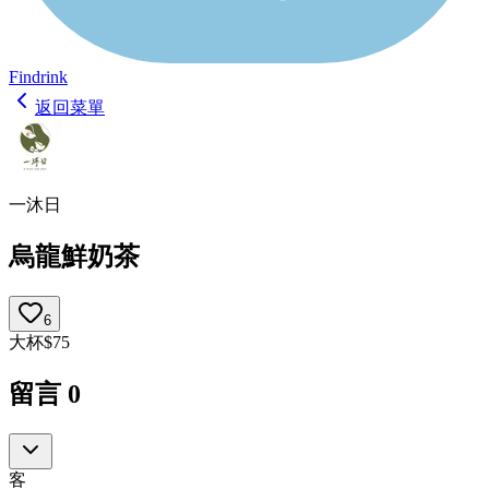
Findrink
返回菜單
一沐日
烏龍鮮奶茶
6
大杯
$
75
留言
0
客