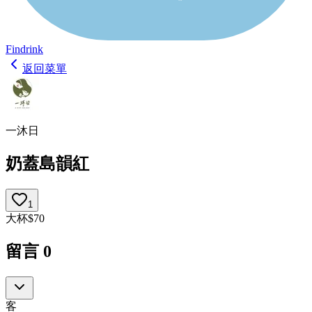
Findrink
返回菜單
一沐日
奶蓋島韻紅
1
大杯
$
70
留言
0
客