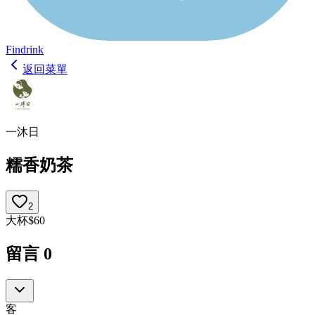
Findrink
返回菜單
一沐日
糯香奶茶
2
大杯
$
60
留言
0
客