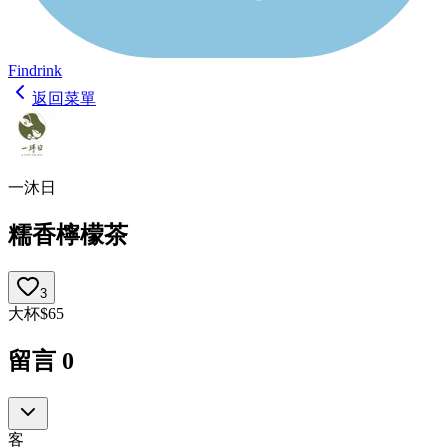
Findrink
返回菜單
一沐日
糯香檸檬茶
3
大杯
$
65
留言
0
客