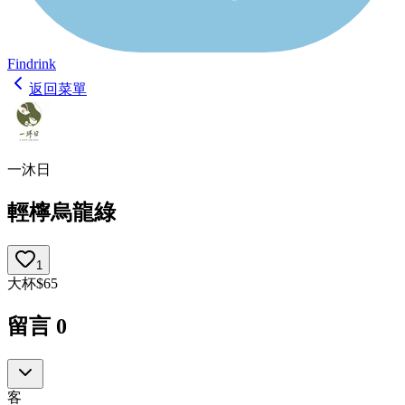
Findrink
返回菜單
一沐日
輕檸烏龍綠
1
大杯
$
65
留言
0
客